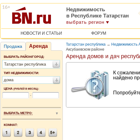
Недвижимость
в Республике Татарстан
выбрать регион
НОВОСТИ И СТАТЬИ
ФОРУМ
Татарстан республика
→
Недвижимость А
Аренда
Продажа
Аксубаевском районе
Аренда домов и дач респуб
ВЫБРАТЬ РАЙОН/ГОРОД:
Татарстан республика
К сожалени
ТИП НЕДВИЖИМОСТИ:
найдено пр
дома
ЦЕНА
:
(РУБЛЕЙ В МЕСЯЦ)
Попробуйте
-
ВЫБРАТЬ МЕТРО:
КОМНАТ: