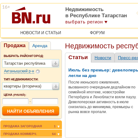
Недвижимость
в Республике Татарстан
выбрать регион
НОВОСТИ И СТАТЬИ
ФОРУМ
Недвижимость респуб
Продажа
Аренда
ВЫБРАТЬ РАЙОН/ГОРОД:
Статьи
Новости
Пресс-ре
Татарстан республика
Июль без премьер: девелопер
Актанышский р-н
легли на дно
ТИП НЕДВИЖИМОСТИ:
После июньского оживления,
квартиры (вторичка)
вызванного очередным дедлайном по
семейной ипотеке, новостройки
ЦЕНА
:
(РУБЛЕЙ)
Петербурга и Ленобласти взяли паузу.
-
Девелоперская активность в июле
снизилась до минимума, премьеры с
рынка вовсе пропали.
ПРОДАЖА ЗАГОРОДНАЯ
1
ПРОДАЖА КОММЕРЧ.
64