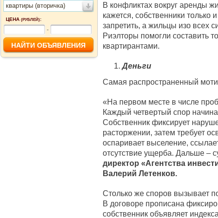
В конфликтах вокруг аренды ж
квартиры (вторичка)
кажется, собственники только и
ЦЕНА
:
(РУБЛЕЙ)
запретить, а жильцы изо всех с
-
Риэлторы помогли составить т
квартирантами.
Деньги
Самая распространенный мотив
«На первом месте в числе про
Каждый четвертый спор начинае
Собственник фиксирует наруше
расторжении, затем требует ос
оспаривает выселение, ссылае
отсутствие ущерба. Дальше – с
директор «Агентства инвес
Валерий Летенков.
Столько же споров вызывает по
В договоре прописана фиксиро
собственник объявляет индекс