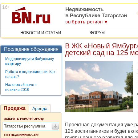
Недвижимость
в Республике Татарстан
выбрать регион
НОВОСТИ И СТАТЬИ
ФОРУМ
В ЖК «Новый Ямбург
Последние обсуждения
детский сад на 125 м
Модернизируем бабушкину
квартиру
Работа в недвижимости. Как
начать?
Налоговый вычет:
позитив-2016
Продажа
Аренда
ВЫБРАТЬ РАЙОН/ГОРОД:
Проектная документация уже ра
Татарстан республика
125 воспитанников и будет вклю
ТИП НЕДВИЖИМОСТИ:
группы раннего развития для де