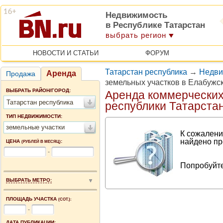
Недвижимость
в Республике Татарстан
выбрать регион
НОВОСТИ И СТАТЬИ
ФОРУМ
Татарстан республика
→
Недви
Аренда
Продажа
земельных участков в Елабужс
ВЫБРАТЬ РАЙОН/ГОРОД:
Аренда коммерческих
Татарстан республика
республики Татарста
ТИП НЕДВИЖИМОСТИ:
земельные участки
К сожалени
найдено пр
ЦЕНА
:
(РУБЛЕЙ В МЕСЯЦ)
-
Попробуйте
ВЫБРАТЬ МЕТРО:
ПЛОЩАДЬ УЧАСТКА
(СОТ.):
-
ДАТА ПУБЛИКАЦИИ: