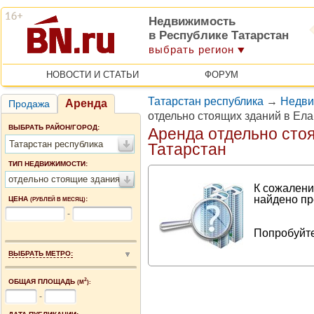
Недвижимость
в Республике Татарстан
выбрать регион
НОВОСТИ И СТАТЬИ
ФОРУМ
Татарстан республика
→
Недви
Аренда
Продажа
отдельно стоящих зданий в Ел
ВЫБРАТЬ РАЙОН/ГОРОД:
Аренда отдельно сто
Татарстан республика
Татарстан
ТИП НЕДВИЖИМОСТИ:
отдельно стоящие здания
К сожалени
найдено пр
ЦЕНА
:
(РУБЛЕЙ В МЕСЯЦ)
-
Попробуйте
ВЫБРАТЬ МЕТРО:
2
ОБЩАЯ ПЛОЩАДЬ
(М
):
-