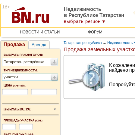
Недвижимость
в Республике Татарстан
выбрать регион
НОВОСТИ И СТАТЬИ
ФОРУМ
Татарстан республика
→
Недвижимость 
Продажа
Аренда
Продажа земельных участко
ВЫБРАТЬ РАЙОН/ГОРОД:
Татарстан республика
К сожалени
найдено пр
ТИП НЕДВИЖИМОСТИ:
участки
Попробуйте
ЦЕНА
:
(РУБЛЕЙ)
-
ВЫБРАТЬ МЕТРО:
ПЛОЩАДЬ УЧАСТКА
(СОТ.):
-
ДАТА ПУБЛИКАЦИИ: