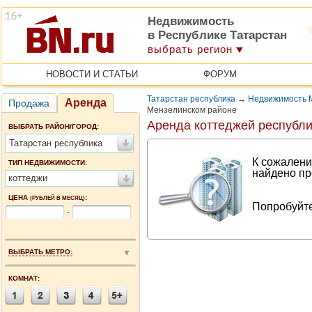
Недвижимость
в Республике Татарстан
выбрать регион
НОВОСТИ И СТАТЬИ
ФОРУМ
Татарстан республика
→
Недвижимость 
Аренда
Продажа
Мензелинском районе
Аренда коттеджей республи
ВЫБРАТЬ РАЙОН/ГОРОД:
Татарстан республика
К сожалени
ТИП НЕДВИЖИМОСТИ:
найдено пр
коттеджи
ЦЕНА
:
(РУБЛЕЙ В МЕСЯЦ)
Попробуйте
-
ВЫБРАТЬ МЕТРО:
КОМНАТ: