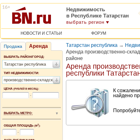
Недвижимость
в Республике Татарстан
выбрать регион
НОВОСТИ И СТАТЬИ
ФОРУМ
Татарстан республика
→
Недви
Аренда
Продажа
Аренда производственно-скла
ВЫБРАТЬ РАЙОН/ГОРОД:
районе
Татарстан республика
Аренда производстве
республики Татарста
ТИП НЕДВИЖИМОСТИ:
производственно-складские помещения
ЦЕНА
:
(РУБЛЕЙ В МЕСЯЦ)
К сожалени
найдено пр
-
Попробуйте
ВЫБРАТЬ МЕТРО:
2
ОБЩАЯ ПЛОЩАДЬ
(М
):
-