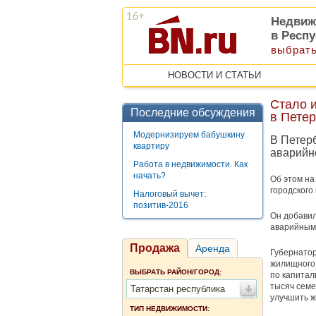
Недвиж
в Респу
выбрать
НОВОСТИ И СТАТЬИ
Стало и
Последние обсуждения
в Петер
Модернизируем бабушкину
В Петер
квартиру
аварийно
Работа в недвижимости. Как
начать?
Об этом на
городского
Налоговый вычет:
позитив-2016
Он добавил
аварийными
Продажа
Аренда
Губернатор
жилищного 
ВЫБРАТЬ РАЙОН/ГОРОД:
по капитал
тысяч семе
Татарстан республика
улучшить ж
ТИП НЕДВИЖИМОСТИ: