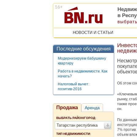
Недвиж
в Респу
выбрать
НОВОСТИ И СТАТЬИ
Инвест
Последние обсуждения
недвиж
Модернизируем бабушкину
Несмотр
квартиру
покупат
Работа в недвижимости. Как
объекто
начать?
Об этом со
Налоговый вычет:
позитив-2016
«Ключевыми
рынку, ста
также прое
Продажа
Аренда
он.
ВЫБРАТЬ РАЙОН/ГОРОД:
По данным 
институцио
Татарстан республика
7% против 
ТИП НЕДВИЖИМОСТИ:
объем влож