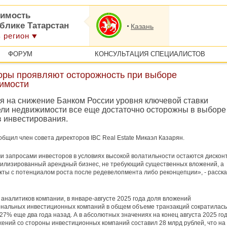
имость
блике Татарстан
Казань
 регион
ФОРУМ
КОНСУЛЬТАЦИЯ СПЕЦИАЛИСТОВ
оры проявляют осторожность при выборе
имости
я на снижение Банком России уровня ключевой ставки
ели недвижимости все еще достаточно осторожны в выборе
в инвестирования.
общил член совета директоров IBC Real Estate Микаэл Казарян.
 запросами инвесторов в условиях высокой волатильности остаются дисконт
билизированный арендный бизнес, не требующий существенных вложений, а
кты с потенциалом роста после редевелопмента либо реконцепции», - расск
аналитиков компании, в январе-августе 2025 года доля вложений
нальных инвестиционных компаний в общем объеме транзакций сократилась
27% еще два года назад. А в абсолютных значениях на конец августа 2025 го
ений со стороны инвестиционных компаний составил 28 млрд рублей, что на