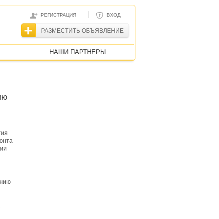
|
РЕГИСТРАЦИЯ
ВХОД
РАЗМЕСТИТЬ ОБЪЯВЛЕНИЕ
НАШИ ПАРТНЕРЫ
ию
тия
монта
ции
ению
а