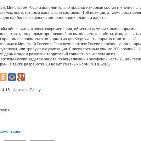
вам, Минстроем России дополнительно проанализирован состав и уточнён сп
аемых норм, который изначально составлял 156 позиций, а также расставл
ы для наиболее эффективного выполнения данной работы.
тобы обеспечить отрасль современными, объективными сметными нормами,
ми затраты подрядных организаций на выполняемые работы, Фонд развити
 проанализировал сметно-нормативную базу в части норм на капитальный
аправил в Минстрой России и Главгосэкспертизу России перечень работ, нор
сутствуют или требуют актуализации. Список составил свыше 200 позиций. Н
й день Фондом развития территорий совместно с коллегами из
пертизы России ведется работа по актуализации ресурсной части 21 действ
рмы, а также разработке 13 новых сметных норм ФСНБ-2022.
 14:15 | Источник
БН.ру
royrf.ru
комментарий