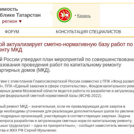
имость
блике Татарстан
Казань
 регион
ФОРУМ
КОНСУЛЬТАЦИЯ СПЕЦИАЛИСТОВ
й актуализирует сметно-нормативную базу работ по
онту МКД
й России утвердил план мероприятий по совершенствован
азования проведения работ по капитальному ремонту
артирных домов (МКД).
твии с этим планом Главгосэкспертизой России совместно с ППК «Фонд разви
», ППК «Единый заказчик в сфере строительства», Фондом капитального ре
ирных домов Московской области ведется работа по разработке и актуализа
орм федеральной сметной нормативной базы (ФСНБ-2022).
ый ремонт МКД – значительная, если не превалирующая доля закупок в
где необходимы уточнения для реализации дополнительных шагов по увелич
 подрядных организаций, участвующих в соответствующих закупках. Задача
вопроса разработки и актуализации сметных норм по капитальному ремонту,
ьных трудозатрат – одна из приоритетных», - сообщил заместитель министр
тва и ЖКХ РФ Сергей Музыченко.