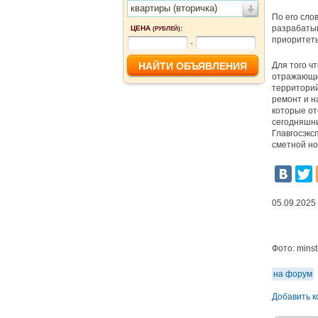
квартиры (вторичка)
По его сло
разрабатыв
ЦЕНА
:
(РУБЛЕЙ)
приоритет
-
Для того ч
отражающи
территорий
ремонт и н
которые от
сегодняшни
Главгосэкс
сметной но
05.09.2025
Фото:
minst
на форум
Добавить 