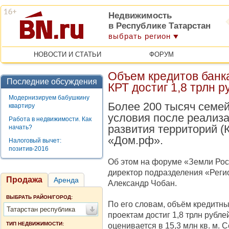
Недвижимость
в Республике Татарстан
выбрать регион
НОВОСТИ И СТАТЬИ
ФОРУМ
Объем кредитов банк
Последние обсуждения
КРТ достиг 1,8 трлн р
Модернизируем бабушкину
Более 200 тысяч семе
квартиру
условия после реализа
Работа в недвижимости. Как
развития территорий (
начать?
«Дом.рф».
Налоговый вычет:
позитив-2016
Об этом на форуме «Земли Рос
директор подразделения «Реги
Продажа
Аренда
Александр Чобан.
ВЫБРАТЬ РАЙОН/ГОРОД:
По его словам, объём кредитны
Татарстан республика
проектам достиг 1,8 трлн рубл
ТИП НЕДВИЖИМОСТИ:
оценивается в 15,3 млн кв. м. 