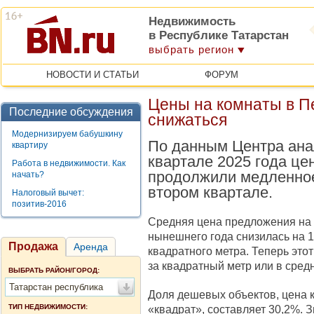
Недвижимость
в Республике Татарстан
выбрать регион
НОВОСТИ И СТАТЬИ
ФОРУМ
Цены на комнаты в П
Последние обсуждения
снижаться
Модернизируем бабушкину
По данным Центра анал
квартиру
квартале 2025 года це
Работа в недвижимости. Как
продолжили медленное
начать?
втором квартале.
Налоговый вычет:
позитив-2016
Средняя цена предложения на 
нынешнего года снизилась на 1,
Продажа
Аренда
квадратного метра. Теперь этот
за квадратный метр или в средн
ВЫБРАТЬ РАЙОН/ГОРОД:
Татарстан республика
Доля дешевых объектов, цена к
ТИП НЕДВИЖИМОСТИ:
«квадрат», составляет 30,2%.