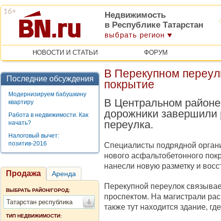
Недвижимость
в Республике Татарстан
выбрать регион
НОВОСТИ И СТАТЬИ
ФОРУМ
В Перекупном переул
Последние обсуждения
покрытие
Модернизируем бабушкину
В Центральном районе
квартиру
дорожники завершили 
Работа в недвижимости. Как
переулка.
начать?
Налоговый вычет:
позитив-2016
Специалисты подрядной организ
нового асфальтобетонного покр
нанесли новую разметку и вос
Продажа
Аренда
Перекупной переулок связывае
ВЫБРАТЬ РАЙОН/ГОРОД:
проспектом. На магистрали ра
Татарстан республика
также тут находится здание, г
ТИП НЕДВИЖИМОСТИ: