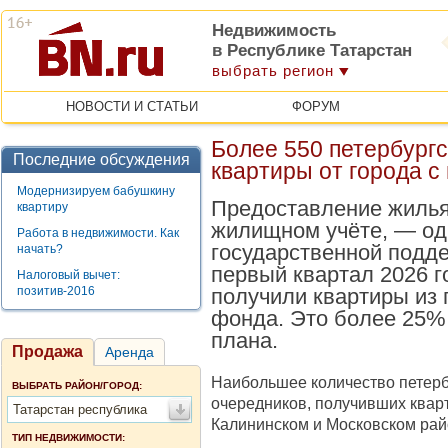
Недвижимость
в Республике Татарстан
выбрать регион
НОВОСТИ И СТАТЬИ
ФОРУМ
Более 550 петербург
Последние обсуждения
квартиры от города с
Модернизируем бабушкину
Предоставление жилья
квартиру
жилищном учёте, — од
Работа в недвижимости. Как
государственной подде
начать?
первый квартал 2026 г
Налоговый вычет:
позитив-2016
получили квартиры из 
фонда. Это более 25%
плана.
Продажа
Аренда
Наибольшее количество петерб
ВЫБРАТЬ РАЙОН/ГОРОД:
очередников, получивших квар
Татарстан республика
Калининском и Московском рай
ТИП НЕДВИЖИМОСТИ: