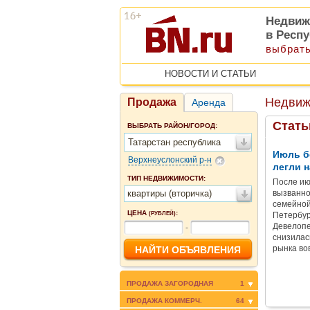
Недвиж
в Респу
выбрать
НОВОСТИ И СТАТЬИ
Недвиж
Продажа
Аренда
Стать
ВЫБРАТЬ РАЙОН/ГОРОД:
Татарстан республика
Июль б
Верхнеуслонский р-н
легли н
ТИП НЕДВИЖИМОСТИ:
После ию
квартиры (вторичка)
вызванно
семейной
ЦЕНА
:
(РУБЛЕЙ)
Петербур
Девелопе
-
снизилас
рынка во
ПРОДАЖА ЗАГОРОДНАЯ
1
ПРОДАЖА КОММЕРЧ.
64