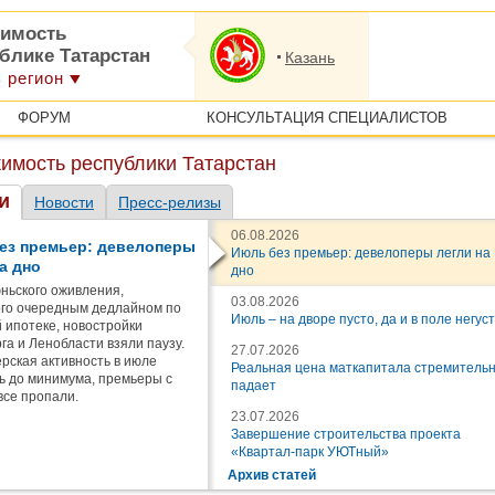
имость
блике Татарстан
Казань
 регион
ФОРУМ
КОНСУЛЬТАЦИЯ СПЕЦИАЛИСТОВ
имость республики Татарстан
и
Новости
Пресс-релизы
06.08.2026
ез премьер: девелоперы
Июль без премьер: девелоперы легли на
а дно
дно
ньского оживления,
03.08.2026
го очередным дедлайном по
Июль – на дворе пусто, да и в поле негус
 ипотеке, новостройки
га и Ленобласти взяли паузу.
27.07.2026
рская активность в июле
Реальная цена маткапитала стремитель
ь до минимума, премьеры с
падает
все пропали.
23.07.2026
Завершение строительства проекта
«Квартал-парк УЮТный»
Архив статей