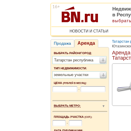
Недвиж
в Респу
выбрать
НОВОСТИ И СТАТЬИ
Татарстан 
Аренда
Продажа
Ютазинско
Аренда
ВЫБРАТЬ РАЙОН/ГОРОД:
Татарс
Татарстан республика
ТИП НЕДВИЖИМОСТИ:
земельные участки
ЦЕНА
:
(РУБЛЕЙ В МЕСЯЦ)
-
ВЫБРАТЬ МЕТРО:
ПЛОЩАДЬ УЧАСТКА
(СОТ.):
-
ДАТА ПУБЛИКАЦИИ: