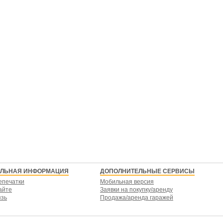
ЕЛЬНАЯ ИНФОРМАЦИЯ
ДОПОЛНИТЕЛЬНЫЕ СЕРВИСЫ
епечатки
Мобильная версия
айте
Заявки на покупку/аренду
язь
Продажа/аренда гаражей