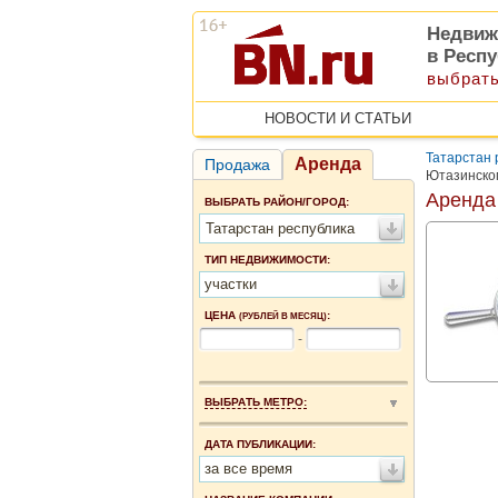
Недвиж
в Респу
выбрать
НОВОСТИ И СТАТЬИ
Татарстан 
Аренда
Продажа
Ютазинско
Аренда
ВЫБРАТЬ РАЙОН/ГОРОД:
Татарстан республика
ТИП НЕДВИЖИМОСТИ:
участки
ЦЕНА
:
(РУБЛЕЙ В МЕСЯЦ)
-
ВЫБРАТЬ МЕТРО:
ДАТА ПУБЛИКАЦИИ:
за все время