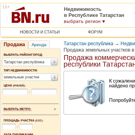
Недвижимость
в Республике Татарстан
выбрать регион
НОВОСТИ И СТАТЬИ
ФОРУМ
Татарстан республика
→
Недви
Продажа
Аренда
Продажа земельных участков в
ВЫБРАТЬ РАЙОН/ГОРОД:
Продажа коммерчески
Татарстан республика
республики Татарста
ТИП НЕДВИЖИМОСТИ:
земельные участки
К сожалени
найдено пр
ЦЕНА
:
(РУБЛЕЙ)
-
Попробуйте
ВЫБРАТЬ МЕТРО:
ПЛОЩАДЬ УЧАСТКА
(СОТ.):
-
ДАТА ПУБЛИКАЦИИ: