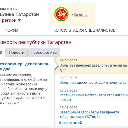
имость
блике Татарстан
Казань
 регион
ФОРУМ
КОНСУЛЬТАЦИЯ СПЕЦИАЛИСТОВ
имость республики Татарстан
и
Новости
Пресс-релизы
06.08.2026
ез премьер: девелоперы
Июль без премьер: девелоперы легли на
а дно
дно
ньского оживления,
03.08.2026
го очередным дедлайном по
Июль – на дворе пусто, да и в поле негус
 ипотеке, новостройки
га и Ленобласти взяли паузу.
27.07.2026
рская активность в июле
Реальная цена маткапитала стремитель
ь до минимума, премьеры с
падает
все пропали.
23.07.2026
Завершение строительства проекта
«Квартал-парк УЮТный»
Архив статей