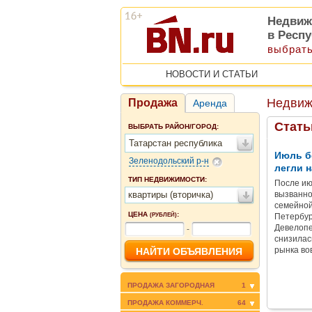
Недвиж
в Респу
выбрать
НОВОСТИ И СТАТЬИ
Недвиж
Продажа
Аренда
Стать
ВЫБРАТЬ РАЙОН/ГОРОД:
Татарстан республика
Июль б
Зеленодольский р-н
легли н
ТИП НЕДВИЖИМОСТИ:
После ию
квартиры (вторичка)
вызванно
семейной
ЦЕНА
:
(РУБЛЕЙ)
Петербур
Девелопе
-
снизилас
рынка во
ПРОДАЖА ЗАГОРОДНАЯ
1
ПРОДАЖА КОММЕРЧ.
64