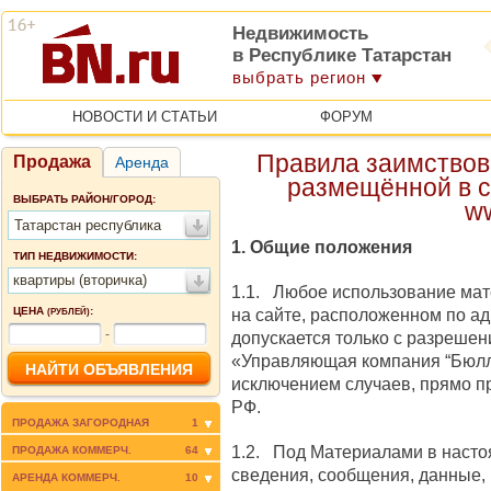
Недвижимость
в Республике Татарстан
выбрать регион
НОВОСТИ И СТАТЬИ
ФОРУМ
Правила заимствов
Продажа
Аренда
размещённой в с
ВЫБРАТЬ РАЙОН/ГОРОД:
w
Татарстан республика
1. Общие положения
ТИП НЕДВИЖИМОСТИ:
квартиры (вторичка)
1.1. Любое использование мат
ЦЕНА
:
на сайте, расположенном по ад
(РУБЛЕЙ)
-
допускается только c разреше
«Управляющая компания “Бюлл
исключением случаев, прямо 
РФ.
ПРОДАЖА ЗАГОРОДНАЯ
1
1.2. Под Материалами в наст
ПРОДАЖА КОММЕРЧ.
64
сведения, сообщения, данные,
АРЕНДА КОММЕРЧ.
10