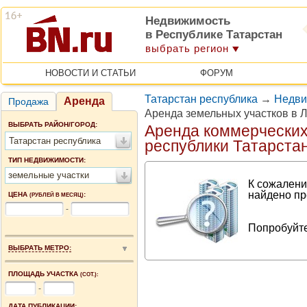
Недвижимость
в Республике Татарстан
выбрать регион
НОВОСТИ И СТАТЬИ
ФОРУМ
Татарстан республика
→
Недви
Аренда
Продажа
Аренда земельных участков в 
ВЫБРАТЬ РАЙОН/ГОРОД:
Аренда коммерческих
Татарстан республика
республики Татарста
ТИП НЕДВИЖИМОСТИ:
земельные участки
К сожалени
найдено пр
ЦЕНА
:
(РУБЛЕЙ В МЕСЯЦ)
-
Попробуйте
ВЫБРАТЬ МЕТРО:
ПЛОЩАДЬ УЧАСТКА
(СОТ.):
-
ДАТА ПУБЛИКАЦИИ: