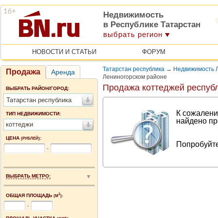
Недвижимость
в Республике Татарстан
выбрать регион
НОВОСТИ И СТАТЬИ
ФОРУМ
Татарстан республика
→
Недвижимость Л
Продажа
Аренда
Лениногорском районе
Продажа коттеджей республ
ВЫБРАТЬ РАЙОН/ГОРОД:
Татарстан республика
К сожалени
ТИП НЕДВИЖИМОСТИ:
найдено пр
коттеджи
ЦЕНА
:
(РУБЛЕЙ)
Попробуйте
-
ВЫБРАТЬ МЕТРО:
2
ОБЩАЯ ПЛОЩАДЬ
(М
):
-