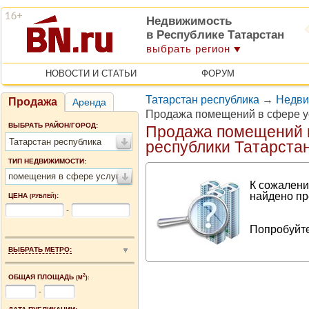
Недвижимость
в Республике Татарстан
выбрать регион
НОВОСТИ И СТАТЬИ
ФОРУМ
Татарстан республика
→
Недви
Продажа
Аренда
Продажа помещений в сфере ус
ВЫБРАТЬ РАЙОН/ГОРОД:
Продажа помещений в
Татарстан республика
республики Татарста
ТИП НЕДВИЖИМОСТИ:
помещения в сфере услуг
К сожалени
найдено пр
ЦЕНА
:
(РУБЛЕЙ)
-
Попробуйте
ВЫБРАТЬ МЕТРО:
2
ОБЩАЯ ПЛОЩАДЬ
(М
):
-