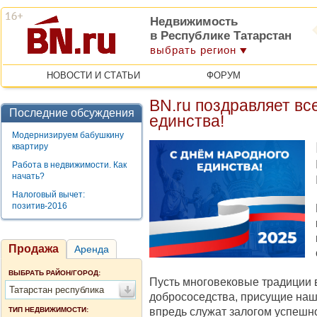
Недвижимость
в Республике Татарстан
выбрать регион
НОВОСТИ И СТАТЬИ
ФОРУМ
BN.ru поздравляет вс
Последние обсуждения
единства!
Модернизируем бабушкину
квартиру
Работа в недвижимости. Как
начать?
Налоговый вычет:
позитив-2016
Продажа
Аренда
ВЫБРАТЬ РАЙОН/ГОРОД:
Пусть многовековые традиции 
Татарстан республика
добрососедства, присущие наш
впредь служат залогом успешн
ТИП НЕДВИЖИМОСТИ: