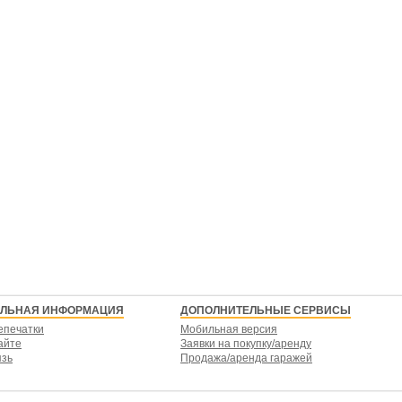
ЕЛЬНАЯ ИНФОРМАЦИЯ
ДОПОЛНИТЕЛЬНЫЕ СЕРВИСЫ
епечатки
Мобильная версия
айте
Заявки на покупку/аренду
язь
Продажа/аренда гаражей