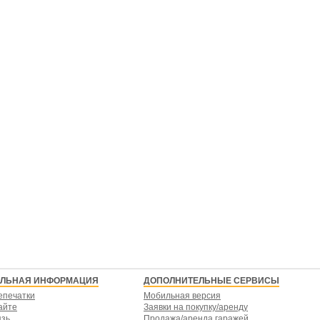
ЕЛЬНАЯ ИНФОРМАЦИЯ
ДОПОЛНИТЕЛЬНЫЕ СЕРВИСЫ
епечатки
Мобильная версия
айте
Заявки на покупку/аренду
язь
Продажа/аренда гаражей