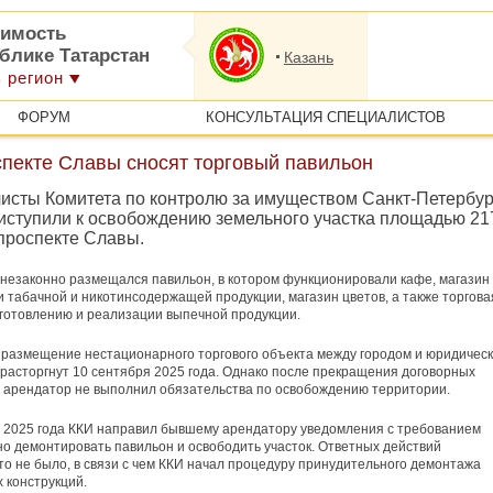
имость
блике Татарстан
Казань
 регион
ФОРУМ
КОНСУЛЬТАЦИЯ СПЕЦИАЛИСТОВ
спекте Славы сносят торговый павильон
исты Комитета по контролю за имуществом Санкт-Петербур
риступили к освобождению земельного участка площадью 21
 проспекте Славы.
 незаконно размещался павильон, в котором функционировали кафе, магазин
 табачной и никотинсодержащей продукции, магазин цветов, а также торгова
зготовлению и реализации выпечной продукции.
 размещение нестационарного торгового объекта между городом и юридичес
расторгнут 10 сентября 2025 года. Однако после прекращения договорных
арендатор не выполнил обязательства по освобождению территории.
 2025 года ККИ направил бывшему арендатору уведомления с требованием
о демонтировать павильон и освободить участок. Ответных действий
о не было, в связи с чем ККИ начал процедуру принудительного демонтажа
 конструкций.