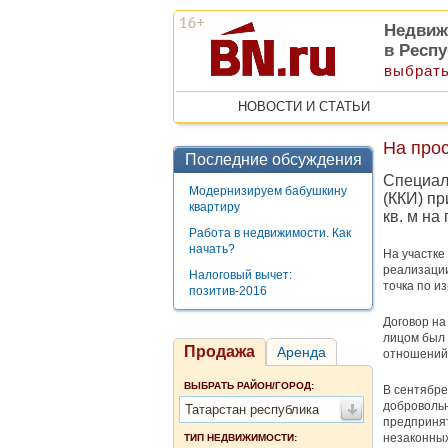
Недвиж
в Респу
выбрать
НОВОСТИ И СТАТЬИ
На про
Последние обсуждения
Специал
Модернизируем бабушкину
(ККИ) п
квартиру
кв. м на
Работа в недвижимости. Как
начать?
На участке
реализации
Налоговый вычет:
точка по и
позитив-2016
Договор на
лицом был 
Продажа
Аренда
отношений 
ВЫБРАТЬ РАЙОН/ГОРОД:
В сентябре
добровольн
Татарстан республика
предпринят
незаконных
ТИП НЕДВИЖИМОСТИ: