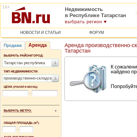
Недвижимость
в Республике Татарстан
выбрать регион
НОВОСТИ И СТАТЬИ
ФОРУМ
Аренда производственно-с
Аренда
Продажа
Татарстан
ВЫБРАТЬ РАЙОН/ГОРОД:
Татарстан республика
К сожалени
найдено пр
ТИП НЕДВИЖИМОСТИ:
производственно-складские помещения
Попробуйте
ЦЕНА
:
(РУБЛЕЙ В МЕСЯЦ)
-
ВЫБРАТЬ МЕТРО:
2
ОБЩАЯ ПЛОЩАДЬ
(М
):
-