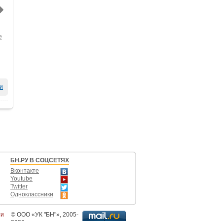
е
и
БН.РУ В СОЦСЕТЯХ
Вконтакте
Youtube
Twitter
Одноклассники
ти
©
ООО «УК "БН"»
, 2005-