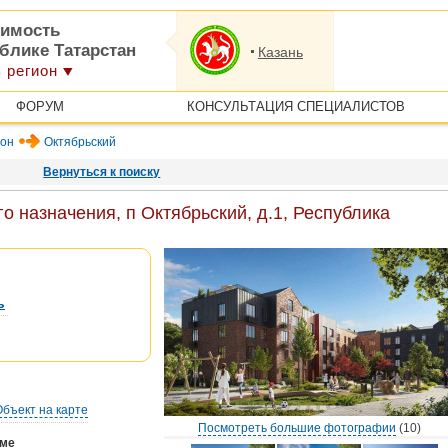
имость
блике Татарстан
Казань
 регион
ФОРУМ
КОНСУЛЬТАЦИЯ СПЕЦИАЛИСТОВ
йон
Октябрьский
Вернуться к поиску
 назначения, п Октябрьский, д.1, Республика
ь
Объект на карте
Посмотреть большие фотографии
(10)
оме