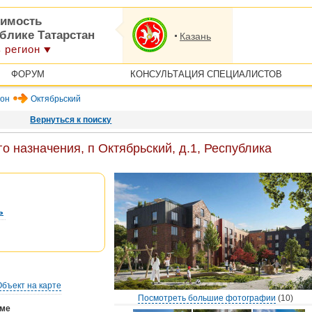
имость
блике Татарстан
Казань
 регион
ФОРУМ
КОНСУЛЬТАЦИЯ СПЕЦИАЛИСТОВ
йон
Октябрьский
Вернуться к поиску
 назначения, п Октябрьский, д.1, Республика
ь
Объект на карте
Посмотреть большие фотографии
(10)
оме