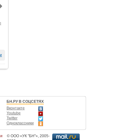
е
и
БН.РУ В СОЦСЕТЯХ
Вконтакте
Youtube
Twitter
Одноклассники
ти
©
ООО «УК "БН"»
, 2005-